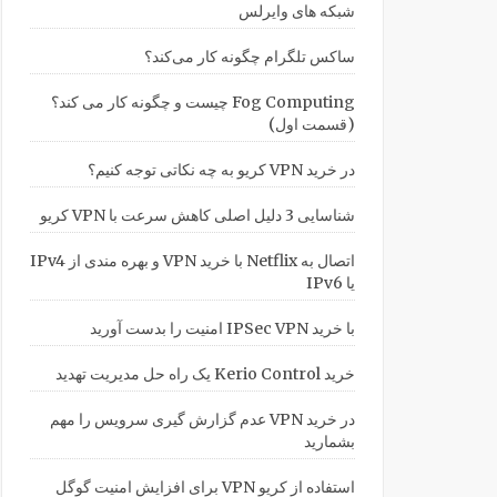
شبکه های وایرلس
ساکس تلگرام چگونه کار می‌کند؟
Fog Computing چیست و چگونه کار می کند؟
(قسمت اول)
در خرید VPN کریو به چه نکاتی توجه کنیم؟
شناسایی 3 دلیل اصلی کاهش سرعت با VPN کریو
اتصال به Netflix با خرید VPN و بهره مندی از IPv4
یا IPv6
با خرید IPSec VPN امنیت را بدست آورید
خرید Kerio Control یک راه حل مدیریت تهدید
در خرید VPN عدم گزارش گیری سرویس را مهم
بشمارید
استفاده از کریو VPN برای افزایش امنیت گوگل