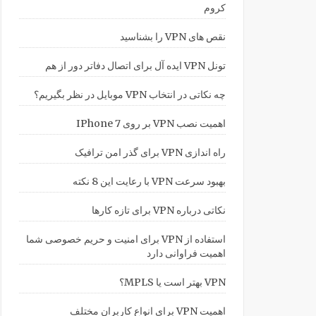
کروم
نقص های VPN را بشناسید
تونل VPN ایده آل برای اتصال دفاتر دور از هم
چه نکاتی در انتخاب VPN موبایل در نظر بگیریم؟
اهمیت نصب VPN بر روی IPhone 7
راه اندازی VPN برای گذر امن ترافیک
بهبود سرعت VPN با رعایت این 8 نکته
نکاتی درباره VPN برای تازه کارها
استفاده از VPN برای امنیت و حریم خصوصی شما
اهمیت فراوانی دارد
VPN بهتر است یا MPLS؟
اهمیت VPN برای انواع کاربران مختلف