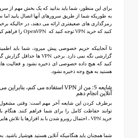
به طوریکه شما از طریق سرورهای آنها اتصال یابید اما
رمزگذاری های ضعیفتری ارائه می دهند، در حالیکه برخ
کنید که خرید VPN توجه کنید که OpenVPN را فراهم کرده باشد و از PPTP اجتناب کنید.
گزارشی نگه نمی دارد. برخی PN
هستید به هیچ وجه ذخیره نشود.
شایعه
5:
من
از
VPN
استفاده
می
کنم،
بنابراین
می
آنلاین
انجام
دهم
توانند حفاظت کامل را برای شما فراهم کنند. هنگام 
خرید VPN ، احتمال روبرو شدن با بد افزارها یا تلاش هایی برای فیشینگ وجود دارد.