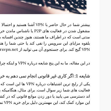
بیشتر شما در حال حاضر با VPN آ
مدتی است که در اطراف ما هستند، هنوز چندین افسانه مخر
بلقوه مزایای این سرویس را نفی کند یا حتی شما را هنگ
VPN گیج کند. برای جستجوی آن می توانید از parsvpn.net کمک بگیرید.
در این مقاله، ما به این پنج شایعه درباره VPN و اینکه چرا نباید آنها را به سادگی بپذیریم صحبت می کنیم.
شایعه
1:
اگر
کاری
غیر
قانونی
انجام
نمی
دهم
به
خری
یکی از رایج ترین اشتباهات
فعالیت های شما زیر سوال است. برای مثال، هنگامیکه 
این موارد کمک کند، این مهمترین دلیل برای خرید VPN نمی باشد.