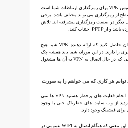
برای این منظور، شما باید بدانید که یک بخش مهم از سرویس VPN برای رمزگذاری ارتباطات شما است
 سطح از رمزگذاری می تواند مختلف باشد. برخی
ی دیگر در صنعت رمزگذاری پیشرفته اند. تلاش
تا آنجاییکه حریم خصوصی پیش میرود، شما باید اطمینان حاصل کنید که ارائه دهنده VPN شما هیچ
V ها حداقل گزارش گیری را دارند. در این موراد، شما باید همشه چک
کنید که هیچ داده خصوصی ای ذخیره نشود و فعالیت هایی که در حال اتصال به VPN به آن ها مشغول
توانم
هر
کاری
که
می
خواهم
را
به
صورت
برطرف کردن این شایعه آخر مهم است: وقتی مشغول انجام فعایت های پرخطر هستید VPN ها نمی
بازدید از وب سایت های خطرناک حتی با وجود
شما همچنان باید هنگامیکه آنلاین هستید هوشیار باشید. به این معنی که هنگام اتصال به WIFI عمومی در