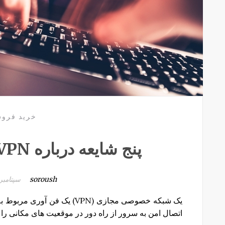
خرید فرو
پنج شایعه درباره VPN که نباید باور کرد
soroush
سپتامبر 18, 016
یک شبکه خصوصی مجازی (VPN) یک 
اتصال امن به سرور از راه دور در موقعیت های مکانی را 