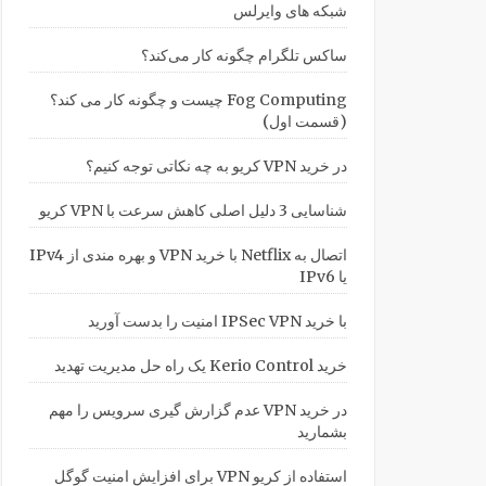
شبکه های وایرلس
ساکس تلگرام چگونه کار می‌کند؟
Fog Computing چیست و چگونه کار می کند؟
(قسمت اول)
در خرید VPN کریو به چه نکاتی توجه کنیم؟
شناسایی 3 دلیل اصلی کاهش سرعت با VPN کریو
اتصال به Netflix با خرید VPN و بهره مندی از IPv4
یا IPv6
با خرید IPSec VPN امنیت را بدست آورید
خرید Kerio Control یک راه حل مدیریت تهدید
در خرید VPN عدم گزارش گیری سرویس را مهم
بشمارید
استفاده از کریو VPN برای افزایش امنیت گوگل