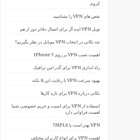
کروم
نقص های VPN را بشناسید
تونل VPN ایده آل برای اتصال دفاتر دور از هم
چه نکاتی در انتخاب VPN موبایل در نظر بگیریم؟
اهمیت نصب VPN بر روی IPhone 7
راه اندازی VPN برای گذر امن ترافیک
بهبود سرعت VPN با رعایت این 8 نکته
نکاتی درباره VPN برای تازه کارها
استفاده از VPN برای امنیت و حریم خصوصی شما
اهمیت فراوانی دارد
VPN بهتر است یا MPLS؟
اهمیت VPN برای انواع کاربران مختلف