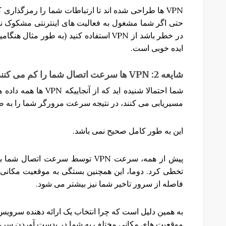
VPN ها طراحی شده اند تا ارتباطات شما را رمزگذاری کن
حتی اگر شما مشغول به فعالیت های اینترنتی مشکوک نباش
در خطر باشد از VPN استفاده کنید (به طو
ایده خوبی است.
شایعه
2:
VPN
ها
سرعت
اتصال
شما
را
کم
می
کنن
شما احتمالا شنیده اید 
مسیریابی می کنند، در نتیجه سرعت مرورگر شما را به 
این به طور کامل صحیح نمی باشد.
پیش از همه، سرعت VPN توسط سرعت ا
تخطی کرد. دوما، این همچنین بستگی به موقعیت مکانی 
فاصله از سرور تاخیر شما نیز بیشتر می شود.
موقعیت های مکانی مختلف به شما در بدست آوردن سر