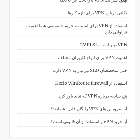
بهبود سرعت VPN با رعایت این 8 نکته
نکاتی درباره VPN برای تازه کارها
استفاده از VPN برای امنیت و حریم خصوصی شما اهمیت
فراوانی دارد
VPN بهتر است یا MPLS؟
اهمیت VPN برای انواع کاربران مختلف
حتی متخصصان SEO نیز نیاز به VPN دارند
استفاده از Kerio WinRoute Firewall
پنج شایعه درباره VPN که نباید باور کرد
آیا سرویس های VPN رایگان قابل اعتمادند؟
آیا خرید VPN و استفاده از آن قانونی است؟