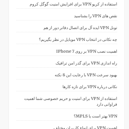
استفاده از کریو VPN برای افزایش امنیت گوگل کروم
نقص های VPN را بشناسید
تونل VPN ایده آل برای اتصال دفاتر دور از هم
چه نکاتی در انتخاب VPN موبایل در نظر بگیریم؟
اهمیت نصب VPN بر روی IPhone 7
راه اندازی VPN برای گذر امن ترافیک
بهبود سرعت VPN با رعایت این 8 نکته
نکاتی درباره VPN برای تازه کارها
استفاده از VPN برای امنیت و حریم خصوصی شما اهمیت
فراوانی دارد
VPN بهتر است یا MPLS؟
اهمیت VPN برای انواع کاربران مختلف