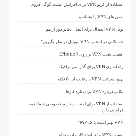
استفاده از کریو VPN برای افزایش امنیت گوگل کروم
نقص های VPN را بشناسید
تونل VPN ایده آل برای اتصال دفاتر دور از هم
چه نکاتی در انتخاب VPN موبایل در نظر بگیریم؟
اهمیت نصب VPN بر روی IPhone 7
راه اندازی VPN برای گذر امن ترافیک
بهبود سرعت VPN با رعایت این 8 نکته
نکاتی درباره VPN برای تازه کارها
استفاده از VPN برای امنیت و حریم خصوصی شما اهمیت
فراوانی دارد
VPN بهتر است یا MPLS؟
اهمیت VPN برای انواع کاربران مختلف