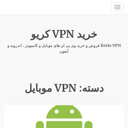
خرید VPN کریو
Kerio VPN فروش و خرید وی پی ان های موبایل و کامپیوتر ، اندروید و
آیفون
دسته:
VPN موبایل