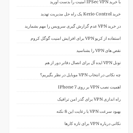
با خرید IPSec VPN امنیت را بدست آورید
خرید Kerio Control یک راه حل مدیریت تهدید
در خرید VPN عدم گزارش گیری سرویس را مهم بشمارید
استفاده از کریو VPN برای افزایش امنیت گوگل کروم
نقص های VPN را بشناسید
تونل VPN ایده آل برای اتصال دفاتر دور از هم
چه نکاتی در انتخاب VPN موبایل در نظر بگیریم؟
اهمیت نصب VPN بر روی IPhone 7
راه اندازی VPN برای گذر امن ترافیک
بهبود سرعت VPN با رعایت این 8 نکته
نکاتی درباره VPN برای تازه کارها