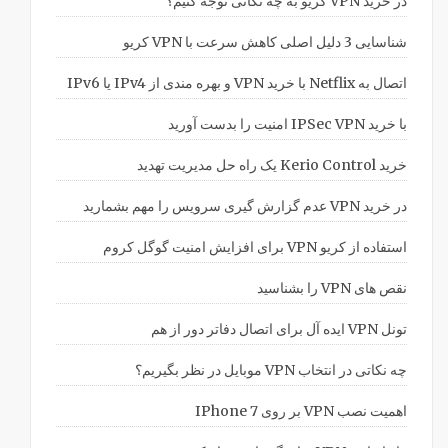
در خرید VPN کریو به چه نکاتی توجه کنیم؟
شناسایی 3 دلیل اصلی کاهش سرعت با VPN کریو
اتصال به Netflix با خرید VPN و بهره مندی از IPv4 یا IPv6
با خرید IPSec VPN امنیت را بدست آورید
خرید Kerio Control یک راه حل مدیریت تهدید
در خرید VPN عدم گزارش گیری سرویس را مهم بشمارید
استفاده از کریو VPN برای افزایش امنیت گوگل کروم
نقص های VPN را بشناسید
تونل VPN ایده آل برای اتصال دفاتر دور از هم
چه نکاتی در انتخاب VPN موبایل در نظر بگیریم؟
اهمیت نصب VPN بر روی IPhone 7