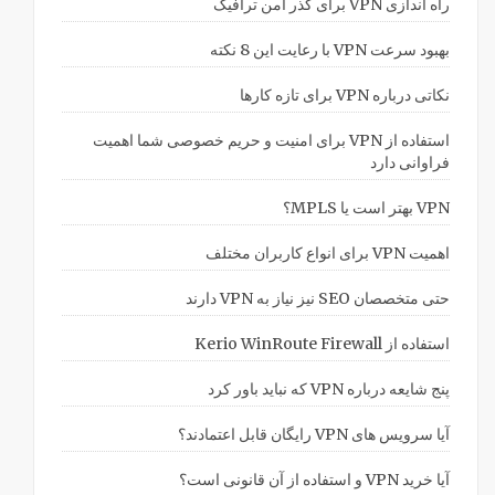
راه اندازی VPN برای گذر امن ترافیک
بهبود سرعت VPN با رعایت این 8 نکته
نکاتی درباره VPN برای تازه کارها
استفاده از VPN برای امنیت و حریم خصوصی شما اهمیت
فراوانی دارد
VPN بهتر است یا MPLS؟
اهمیت VPN برای انواع کاربران مختلف
حتی متخصصان SEO نیز نیاز به VPN دارند
استفاده از Kerio WinRoute Firewall
پنج شایعه درباره VPN که نباید باور کرد
آیا سرویس های VPN رایگان قابل اعتمادند؟
آیا خرید VPN و استفاده از آن قانونی است؟