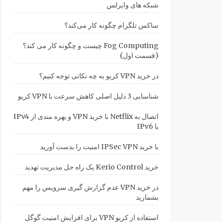
شبکه های وایرلس
ساکس تلگرام چگونه کار می‌کند؟
Fog Computing چیست و چگونه کار می کند؟
(قسمت اول)
در خرید VPN کریو به چه نکاتی توجه کنیم؟
شناسایی 3 دلیل اصلی کاهش سرعت با VPN کریو
اتصال به Netflix با خرید VPN و بهره مندی از IPv4
یا IPv6
با خرید IPSec VPN امنیت را بدست آورید
خرید Kerio Control یک راه حل مدیریت تهدید
در خرید VPN عدم گزارش گیری سرویس را مهم
بشمارید
استفاده از کریو VPN برای افزایش امنیت گوگل