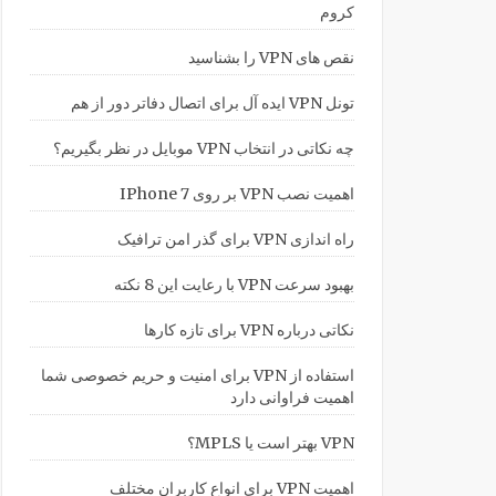
کروم
نقص های VPN را بشناسید
تونل VPN ایده آل برای اتصال دفاتر دور از هم
چه نکاتی در انتخاب VPN موبایل در نظر بگیریم؟
اهمیت نصب VPN بر روی IPhone 7
راه اندازی VPN برای گذر امن ترافیک
بهبود سرعت VPN با رعایت این 8 نکته
نکاتی درباره VPN برای تازه کارها
استفاده از VPN برای امنیت و حریم خصوصی شما
اهمیت فراوانی دارد
VPN بهتر است یا MPLS؟
اهمیت VPN برای انواع کاربران مختلف