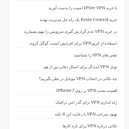
با خرید IPSec VPN امنیت را بدست آورید
خرید Kerio Control یک راه حل مدیریت تهدید
در خرید VPN عدم گزارش گیری سرویس را مهم بشمارید
استفاده از کریو VPN برای افزایش امنیت گوگل کروم
نقص های VPN را بشناسید
تونل VPN ایده آل برای اتصال دفاتر دور از هم
چه نکاتی در انتخاب VPN موبایل در نظر بگیریم؟
اهمیت نصب VPN بر روی IPhone 7
راه اندازی VPN برای گذر امن ترافیک
بهبود سرعت VPN با رعایت این 8 نکته
نکاتی درباره VPN برای تازه کارها