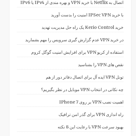
اتصال به Netflix با خرید VPN و بهره مندی از IPv4 یا IPv6
با خرید IPSec VPN امنیت را بدست آورید
خرید Kerio Control یک راه حل مدیریت تهدید
در خرید VPN عدم گزارش گیری سرویس را مهم بشمارید
استفاده از کریو VPN برای افزایش امنیت گوگل کروم
نقص های VPN را بشناسید
تونل VPN ایده آل برای اتصال دفاتر دور از هم
چه نکاتی در انتخاب VPN موبایل در نظر بگیریم؟
اهمیت نصب VPN بر روی IPhone 7
راه اندازی VPN برای گذر امن ترافیک
بهبود سرعت VPN با رعایت این 8 نکته