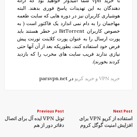
با خرید vpn شما امیدوار خواهید بود که ارائه
دهندگان به این تهدیدات پاسخ فوری بدهند. البته
هوشیاری کاربران نیز در دوره هایی که سایت طعمه
مهاجمان را به دام نمی اندازد یک فاکتور است ( به
خصوص کاربران BitTorrent در خطر هستند باید
پورت ارسال را به عنوان پورت کلاینت تورنت پیش
فرض خود استفاده کنند، بطوریکه بعد از آن آنها حتی
نیازی ندارند فریب سایت های مخرب را که بازدید
کردند بخورند).
خرید VPN و خرید کریو
در parsvpn.net
Post
Previous Post
Next Post
استفاده از کریو VPN برای
تونل VPN ایده آل برای اتصال
navigation
افزایش امنیت گوگل کروم
دفاتر دور از هم